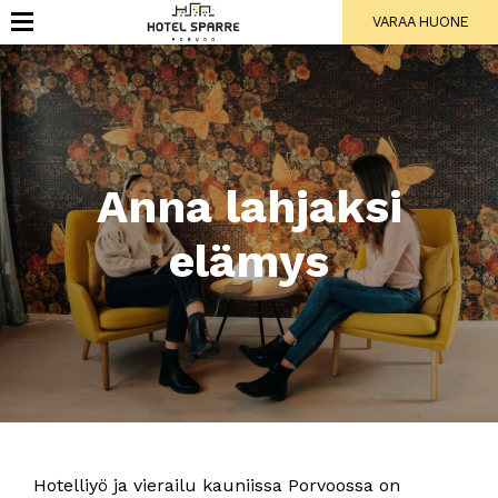
VARAA HUONE
Anna lahjaksi
elämys
Hotelliyö ja vierailu kauniissa Porvoossa on