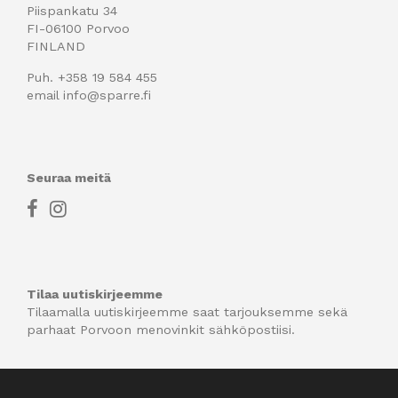
Piispankatu 34
FI-06100 Porvoo
FINLAND
Puh.
+358 19 584 455
email
info@sparre.fi
Seuraa meitä
Tilaa uutiskirjeemme
Tilaamalla uutiskirjeemme saat tarjouksemme sekä
parhaat Porvoon menovinkit sähköpostiisi.